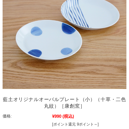
藍土オリジナルオーバルプレート（小）（十草・二色
丸紋）［康創窯］
¥990
(税込)
価格:
[ポイント還元 9ポイント～]