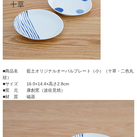
■商品名 藍土オリジナルオーバルプレート（小）（十草・二色丸
紋）
■サイズ 16.0×14.4×高さ2.8cm
■窯 元 康創窯（波佐見焼）
■材 質 磁器