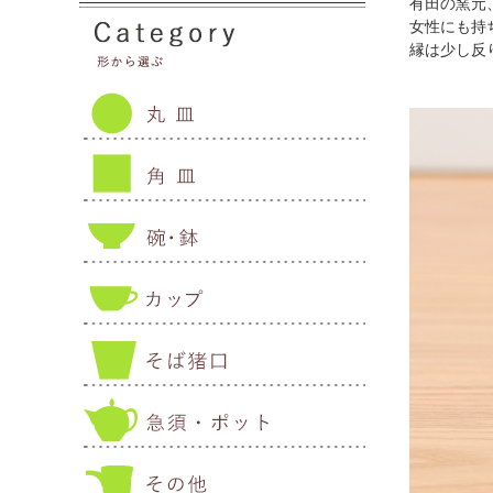
有田の窯元
女性にも持
縁は少し反