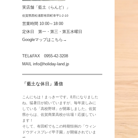
実店舗「藍土（らんど）」
佐賀県西松浦郡有田町
幸平1-2-10
営業時間
10:00～18:00
定休日 第一・第三・第五水曜日
Googleマップはこちら→
TEL&FAX 0955-42-3208
MAIL
info@holiday-land.jp
「藍土な休日」通信
こんにちは！まっきーです。8月になりました
ね。猛暑日が続いていますが、毎年楽しみに
している「高校野球」が開幕しました。佐賀
県からは、佐賀商業高校が出場！応援してい
ます！
そして、有田町でもこの時期恒例の「ウィン
ドウディスプレイ甲子園」が開催されていま