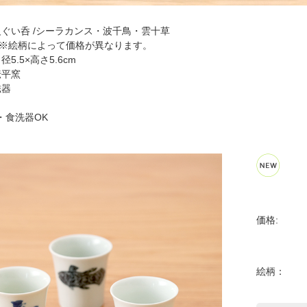
反ぐい呑 /シーラカンス・波千鳥・雲十草
よって価格が異なります。
5.5×高さ5.6cm
伝平窯
磁器
・食洗器OK
価格:
絵柄：