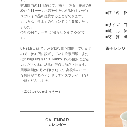
す。
有田町内の11店舗にて、福岡・佐賀・長崎の6
校から11チームの高校生たちが制作したディ
■商品名 
スプレイ作品を鑑賞することができます。
※絵柄に
もちろん「藍土」のウィンドウも参加いたし
■サイズ 口径
ました。
■窯 元 
今年の制作テーマは "暮らしをみつめる"で
■材 質 
す。
8月9日(日)まで、お客様投票を開催しています
電子レンジ
ので、参加店に設置している投票用紙、また
はInstagram(@arita_kankou)での投票にご協
力くださいね。結果が得点に加点されます。
展示期間は8月26日(水)まで。高校生のアート
な感性が光るウィンドウディスプレイ。ぜひ
ご覧くださいませ。
（2026.08.06★まっきー）