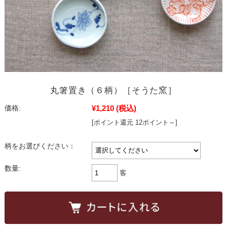
丸箸置き（６柄）［そうた窯］
¥1,210
(税込)
価格:
[ポイント還元 12ポイント～]
柄をお選びください：
数量:
客