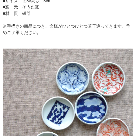
■サイズ 径5×高さ1.5cm
■窯 元 そうた窯
■材 質 磁器
※手描きの商品につき、文様がひとつひとつ若干違ってきます。予
めご了承ください。