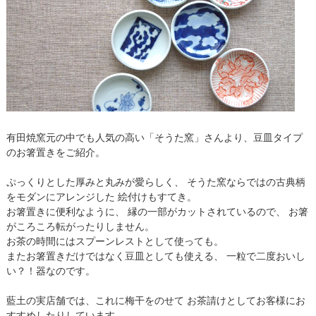
有田焼窯元の中でも人気の高い「そうた窯」さんより、豆皿タイプ
のお箸置きをご紹介。
ぷっくりとした厚みと丸みが愛らしく、 そうた窯ならではの古典柄
をモダンにアレンジした 絵付けもすてき。
お箸置きに便利なように、 縁の一部がカットされているので、 お箸
がころころ転がったりしません。
お茶の時間にはスプーンレストとして使っても。
またお箸置きだけではなく豆皿としても使える、 一粒で二度おいし
い？！器なのです。
藍土の実店舗では、これに梅干をのせて お茶請けとしてお客様にお
すすめしたりしています。