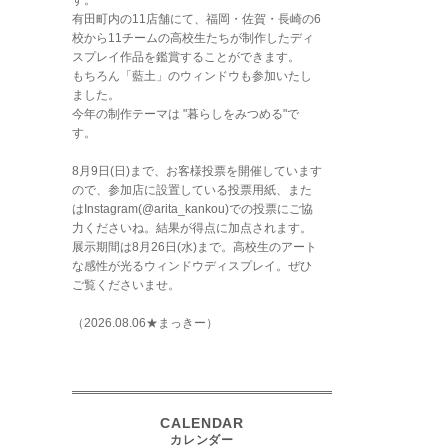
す。
有田町内の11店舗にて、福岡・佐賀・長崎の6
校から11チームの高校生たちが制作したディ
スプレイ作品を鑑賞することができます。
もちろん「藍土」のウィンドウも参加いたし
ました。
今年の制作テーマは "暮らしをみつめる"で
す。
8月9日(日)まで、お客様投票を開催しています
ので、参加店に設置している投票用紙、また
はInstagram(@arita_kankou)での投票にご協
力くださいね。結果が得点に加点されます。
展示期間は8月26日(水)まで。高校生のアート
な感性が光るウィンドウディスプレイ。ぜひ
ご覧くださいませ。
（2026.08.06★まっきー）