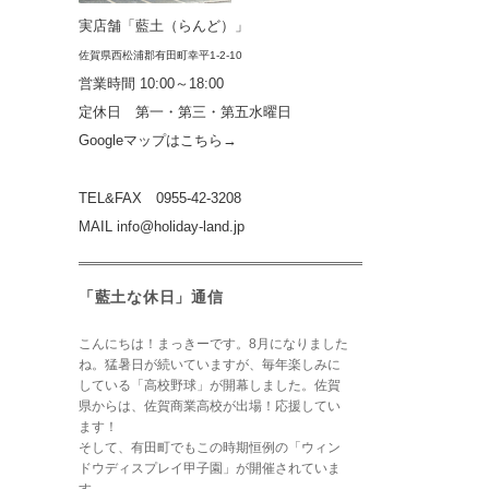
実店舗「藍土（らんど）」
佐賀県西松浦郡有田町
幸平1-2-10
営業時間
10:00～18:00
定休日 第一・第三・第五水曜日
Googleマップはこちら→
TEL&FAX 0955-42-3208
MAIL
info@holiday-land.jp
「藍土な休日」通信
こんにちは！まっきーです。8月になりました
ね。猛暑日が続いていますが、毎年楽しみに
している「高校野球」が開幕しました。佐賀
県からは、佐賀商業高校が出場！応援してい
ます！
そして、有田町でもこの時期恒例の「ウィン
ドウディスプレイ甲子園」が開催されていま