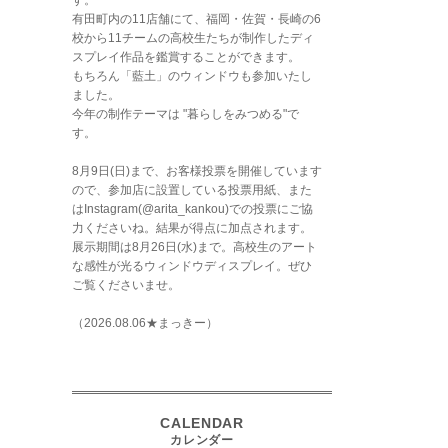
す。
有田町内の11店舗にて、福岡・佐賀・長崎の6
校から11チームの高校生たちが制作したディ
スプレイ作品を鑑賞することができます。
もちろん「藍土」のウィンドウも参加いたし
ました。
今年の制作テーマは "暮らしをみつめる"で
す。
8月9日(日)まで、お客様投票を開催しています
ので、参加店に設置している投票用紙、また
はInstagram(@arita_kankou)での投票にご協
力くださいね。結果が得点に加点されます。
展示期間は8月26日(水)まで。高校生のアート
な感性が光るウィンドウディスプレイ。ぜひ
ご覧くださいませ。
（2026.08.06★まっきー）