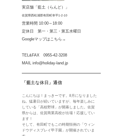
実店舗「藍土（らんど）」
佐賀県西松浦郡有田町
幸平1-2-10
営業時間
10:00～18:00
定休日 第一・第三・第五水曜日
Googleマップはこちら→
TEL&FAX 0955-42-3208
MAIL
info@holiday-land.jp
「藍土な休日」通信
こんにちは！まっきーです。8月になりました
ね。猛暑日が続いていますが、毎年楽しみに
している「高校野球」が開幕しました。佐賀
県からは、佐賀商業高校が出場！応援してい
ます！
そして、有田町でもこの時期恒例の「ウィン
ドウディスプレイ甲子園」が開催されていま