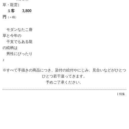
草・龍雲）
１客 3,800
円
（＋税）
モダンなたこ唐
草と今年の
干支でもある龍
の絵柄は
男性にぴったり
♪
※すべて手描きの商品につき、染付の絵付やにじみ、見合いなどがひとつ
ひとつ若干違ってきます。
予めご了承ください。
特集