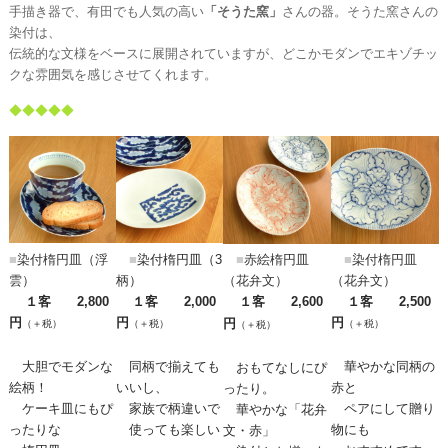
手描き器で、有田でも人気の高い
「そうた窯」
さんの器。そうた窯さんの
染付は、
伝統的な文様をベースに展開されていますが、どこかモダンでエキゾチッ
クな雰囲気を感じさせてくれます。
◆◆◆◆◆
■
染付楕円皿（浮
■
染付楕円皿（3
■
赤絵楕円皿
■
染付楕円皿
雲）
柄）
（花弁文）
（花弁文）
１客 2,800
１客 2,000
１客 2,600
１客 2,500
円
円
円
円
（＋税）
（＋税）
（＋税）
（＋税）
大胆でモダンな
同柄で揃えても
華やかな同柄の
おもてなしにぴ
絵柄！
いいし、
赤と
ったり。
ケーキ皿にもぴ
家族で柄違いで
ペアにして贈り
華やかな「花弁
ったりな
使っても楽しい
物にも
文・赤」