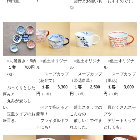
楕円皿。
♪
おすすめです。
染付とお揃いも
◎
■
丸箸置き・6柄
■
藍土オリジナ
■
藍土オリジナ
■
藍土オリジナ
１客 700円
ル
ル
ル
スープカップ
スープカップ
スープカップ
（＋税）
（花弁文）
（帯花唐草）
（風花）
１客 3,300
１客 2,500
１客 3,000
ぷっくりとした
円
円
円
厚みと
（＋税）
（＋税）
（＋税）
丸みが愛らし
い、
ペアで揃えると
藍土スタッフの
具だくさんスー
豆皿タイプのお
豪華！
こんなの
プや
箸置き。
ブライダルギフ
欲しい！で生ま
デザートカップ
トにも♪
れました。
としても♪