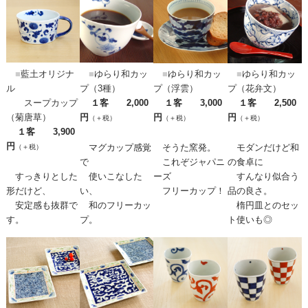
■
藍土オリジナ
■
ゆらり和カッ
■
ゆらり和カッ
■
ゆらり和カッ
ル
プ（3種）
プ（浮雲）
プ（花弁文）
スープカップ
１客 2,000
１客 3,000
１客 2,500
（菊唐草）
円
円
円
（＋税）
（＋税）
（＋税）
１客 3,900
円
マグカップ感覚
そうた窯発。
モダンだけど和
（＋税）
で
これぞジャパニ
の食卓に
すっきりとした
使いこなした
ーズ
すんなり似合う
形だけど、
い、
フリーカップ！
品の良さ。
安定感も抜群で
和のフリーカッ
楕円皿とのセッ
す。
プ。
ト使いも◎