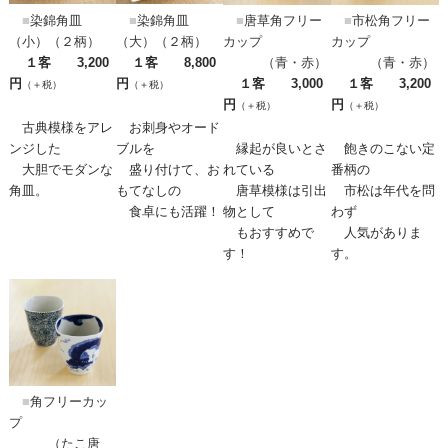
■
染錦角皿
■
染錦角皿
■
唐草角フリー
■
市松角フリー
（小）（２柄）
（大）（２柄）
カップ
カップ
１客 3,200
１客 8,800
（青・赤）
（青・赤）
円
円
１客 3,000
１客 3,200
（＋税）
（＋税）
円
円
（＋税）
（＋税）
古典模様をアレ
お刺身やオード
ンジした
ブルを
縁起が良いとさ
飽きのこない定
大胆でモダンな
盛り付けて、お
れている
番柄の
角皿。
もてなしの
唐草模様は引出
市松は年代を問
食卓にも活躍！
物として
わず
もおすすめで
人気がありま
す！
す。
■
角フリーカッ
プ
（たこ唐